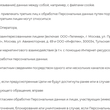
вязывания) данных между собой, например, с файлами cookie.
 привлекать третьих лиц к обработке Персональных данных путем пор
 третьим лицам могут относиться:
 Оператора;
интересованными лицами (включая: ООО «Телемир», г. Москва, ул. Проф
», Москва, ул. Авиамоторная, д. 69 и ООО «Инфотек», 300034, Тульская обл
маркетингового взаимодействия (в т.ч. с помощью Интернет-ресурсов
работки персональных данных.
онтактным сведениям посредством одного или нескольких каналов ком
лет, если предусмотренные Цели не будут достигнуты ранее или в случ
твующего обращения, вправе:
ласием обработке Персональных данных и лицах, участвующих (имеющ
 уточнения, блокирования или уничтожения в случае, если Персональ