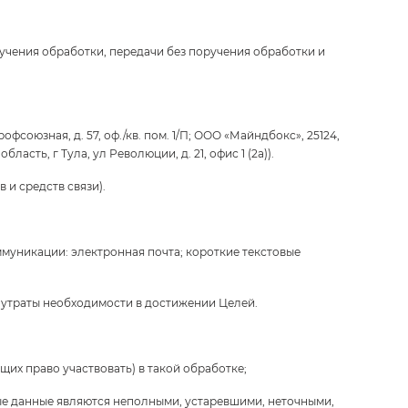
учения обработки, передачи без поручения обработки и
союзная, д. 57, оф./кв. пом. 1/П; ООО «Майндбокс», 25124,
асть, г Тула, ул Революции, д. 21, офис 1 (2а)).
 и средств связи).
муникации: электронная почта; короткие текстовые
ае утраты необходимости в достижении Целей.
их право участвовать) в такой обработке;
ные данные являются неполными, устаревшими, неточными,