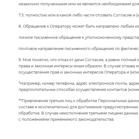
незаконно полученными или не являются необходимыми для
7.3. полностью или в какой-либо части отозвать Согласие и
8. Обращение к Оператору может быть направлено любым и
личное письменное обращение к уполномоченному предста
почтовое направление письменного обращения по фактическ
9. Мне понятно, что отказ от дачи Согласия, а равно полны
права и законные интересы иным образом. В случае отзыва 
осуществления прав и законных интересов Оператора и (или)
*Например, номер телефона, адрес электронной почты, адре
предпочтительных способах осуществления контактов (комм
**Привлечение третьих лиц к обработке Персональных дан
составе и исключительно для достижения предусмотренных 
обработке. В случае неисполнения третьими лицами данных 
с положениями применимого законодательства.