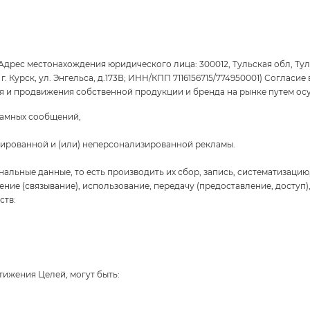
ес местонахождения юридического лица: 300012, Тульская обл, Тула г, 
 г. Курск, ул. Энгельса, д.173В; ИНН/КПП 7116156715/774950001) Соглас
я и продвижения собственной продукции и бренда на рынке путем ос
ламных сообщений,
лизированной и (или) неперсонализированной рекламы.
льные данные, то есть производить их сбор, запись, систематизацию,
ение (связывание), использование, передачу (предоставление, доступ
ств:
ижения Целей, могут быть: