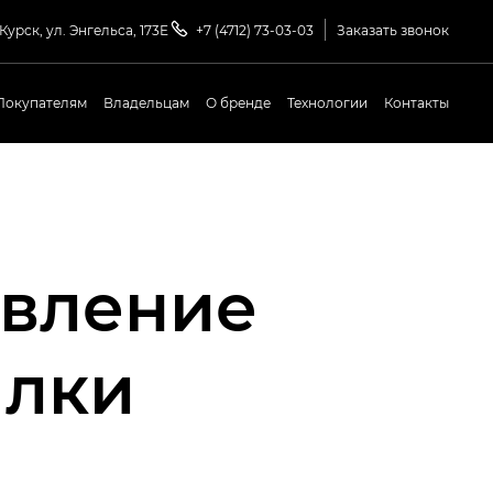
 Курск, ул. Энгельса, 173Е
+7 (4712) 73-03-03
Заказать звонок
Покупателям
Владельцам
О бренде
Технологии
Контакты
твление
ылки