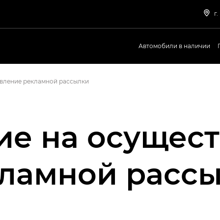
г.
Автомобили в наличии
твление рекламной рассылки
ие на осущес
ламной расс