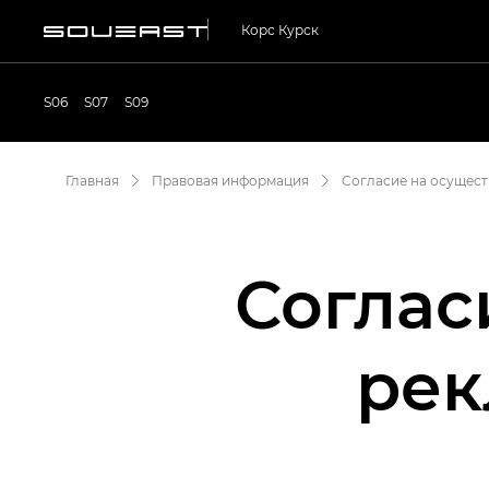
Корс Курск
S06
S07
S09
Главная
Правовая информация
Согласие на осущес
Соглас
рек