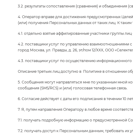
3.2. результаты сопоставления (сравнения) и объединения (с
4. Оператор вправе для достижения предусмотренных Целей
(или) получения Персональных данных от таких лиц. К таким
4.1. отдельно взятые аффилированные участники группы лиц
4.2. поставщики услуг по управлению взаимоотношениями с за
город Москва, ул. Правды, д. 26, эт/пом 12/XXX, ООО «Селектел
4.3. поставщики услуг по осуществлению информационного и 
Описание третьих лиц доступно в Политике в отношении об
5. Сообщения могут направляться мне по указанным мной к
сообщения (SMS/RCS) и (или) голосовая телефонная связь.
6. Согласие действует с даты его подписания в течении 10 
7. Я, путем направления Оператору в любое время соответс
7.1. получать подробную информацию о предусмотренной Сог
7.2. получать доступ к Персональным данным, требовать их