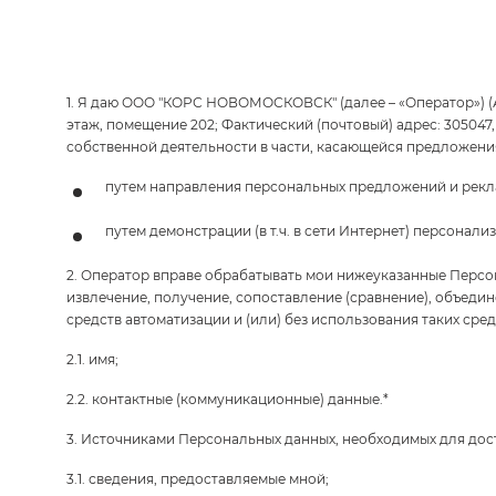
1. Я даю ООО "КОРС НОВОМОСКОВСК" (далее – «Оператор») (Адр
этаж, помещение 202; Фактический (почтовый) адрес: 305047,
собственной деятельности в части, касающейся предложени
путем направления персональных предложений и рек
путем демонстрации (в т.ч. в сети Интернет) персона
2. Оператор вправе обрабатывать мои нижеуказанные Персона
извлечение, получение, сопоставление (сравнение), объедин
средств автоматизации и (или) без использования таких сред
2.1. имя;
2.2. контактные (коммуникационные) данные.*
3. Источниками Персональных данных, необходимых для дост
3.1. сведения, предоставляемые мной;