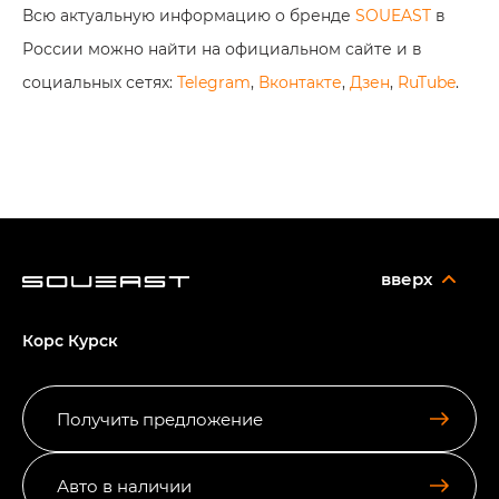
Всю актуальную информацию о бренде
SOUEAST
в
России можно найти на официальном сайте и в
социальных сетях:
Telegram
,
Вконтакте
,
Дзен
,
RuTube
.
вверх
Корс Курск
Получить предложение
Авто в наличии